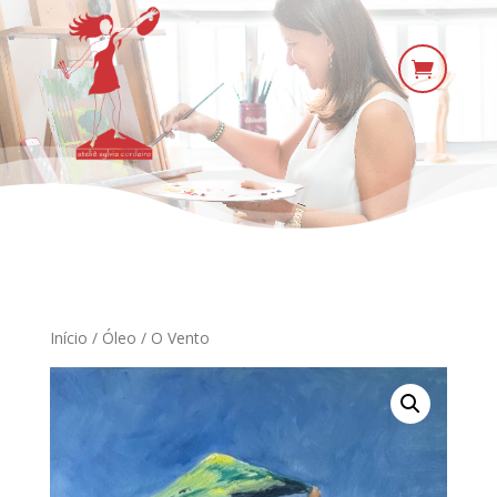

Início
/
Óleo
/ O Vento