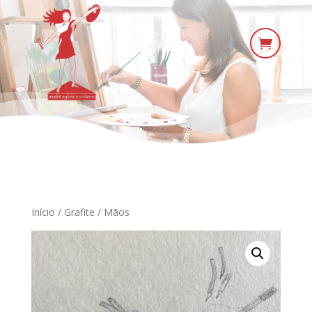

Início
/
Grafite
/ Mãos