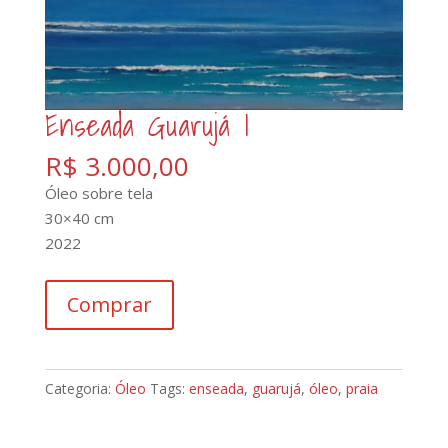
Enseada Guarujá I
R$
3.000,00
Óleo sobre tela
30×40 cm
2022
Enseada
Comprar
Guarujá
I
quantidade
Categoria:
Óleo
Tags:
enseada
,
guarujá
,
óleo
,
praia