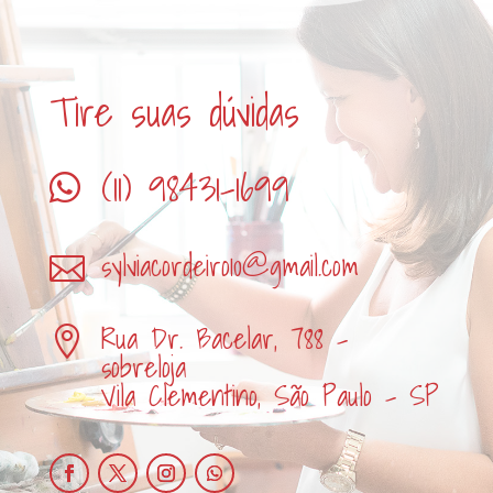
Tire suas dúvidas
(11) 98431-1699

sylviacordeiro10@gmail.com

Rua Dr. Bacelar, 788 -

sobreloja
Vila Clementino, São Paulo - SP