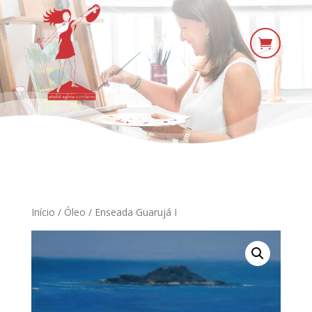

Início
/
Óleo
/ Enseada Guarujá I